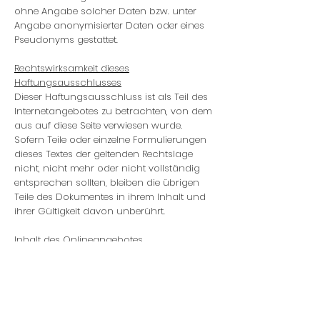
ohne Angabe solcher Daten bzw. unter
Angabe anonymisierter Daten oder eines
Pseudonyms gestattet.
Rechtswirksamkeit dieses
Haftungsausschlusses
Dieser Haftungsausschluss ist als Teil des
Internetangebotes zu betrachten, von dem
aus auf diese Seite verwiesen wurde.
Sofern Teile oder einzelne Formulierungen
dieses Textes der geltenden Rechtslage
nicht, nicht mehr oder nicht vollständig
entsprechen sollten, bleiben die übrigen
Teile des Dokumentes in ihrem Inhalt und
ihrer Gültigkeit davon unberührt.
Inhalt des Onlineangebotes
Ich habe die eingestellten Informationen
nach bestem Wissen und Gewissen
recherchiert und dargestellt, übernehme
jedoch keine Gewähr für die Aktualität,
Korrektheit, Vollständigkeit oder Qualität der