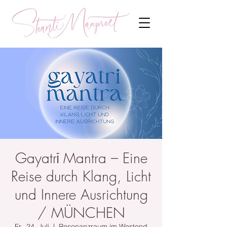
Gayatrī Mantra – Eine
Reise durch Klang, Licht
und Innere Ausrichtung
/ MÜNCHEN
Fr., 24. Juli
  |  
Resonanzraum im Westend