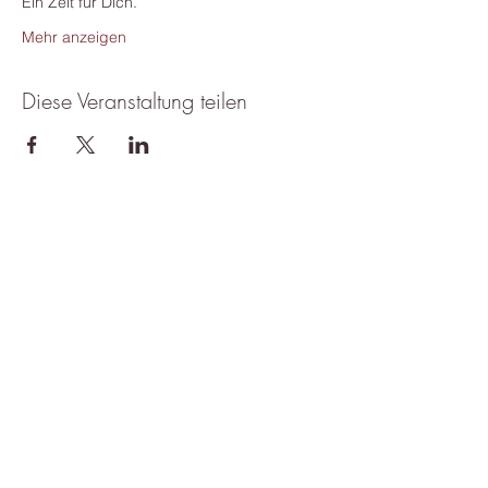
Ein Zeit für Dich.
Mehr anzeigen
Diese Veranstaltung teilen
​© 2026 Copyright by Shanti Manpreet
hey@shantimanpreet.com
Impressum
Datenschutz