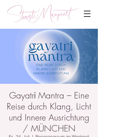
Gayatrī Mantra – Eine
Reise durch Klang, Licht
und Innere Ausrichtung
/ MÜNCHEN
Fr., 24. Juli
  |  
Resonanzraum im Westend