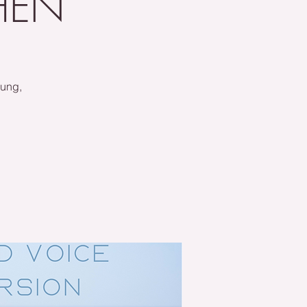
HEN
mung,