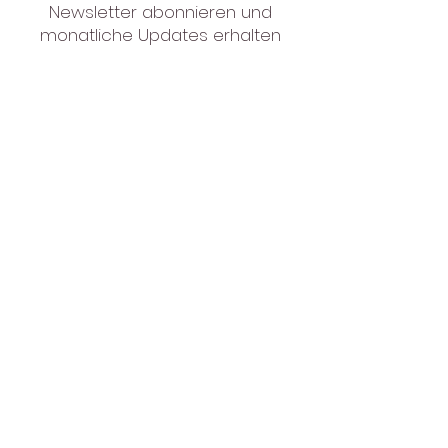
Newsletter abonnieren und
monatliche Updates erhalten
E-Mail-Adresse
In die Mailingliste eintragen
​© 2026 Copyright by Shanti Manpreet
hey@shantimanpreet.com